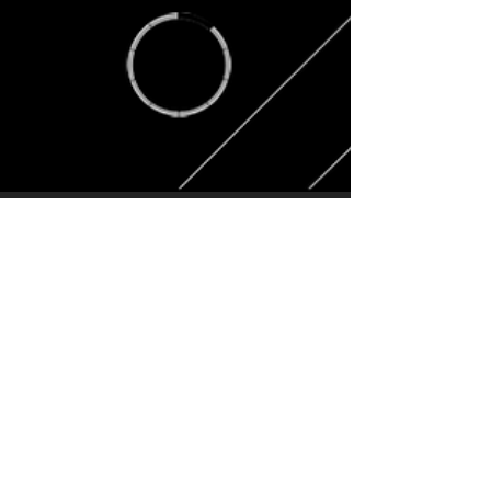
riojasmalo
16 dic 2020
2 min de lectura
MARKETING 360° VS
MARKETING CONVENCIONAL
Con marketing 360 das en el blanco Descubre
un poco más de esta versión mejorada del
marketing tradicional que tanto hemos
disfrutado de...