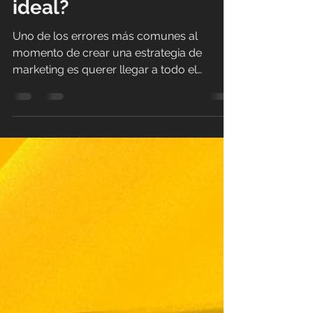
identificar a tu cliente
ideal?
Uno de los errores más comunes al
momento de crear una estrategia de
marketing es querer llegar a todo el
mundo. Aunque puede parecer una buena
idea, la realidad es que las marcas
obtienen mejores resultados cuando
conocen exactamente a quién quieren
dirigirse. Por eso, identificar a tu cliente
ideal es un paso fundamental para
desarrollar mensajes más efectivos, elegir
los canales adecuados y construir una
conexión auténtica con tu audiencia. ¿Qué
es un cliente ideal? El cli