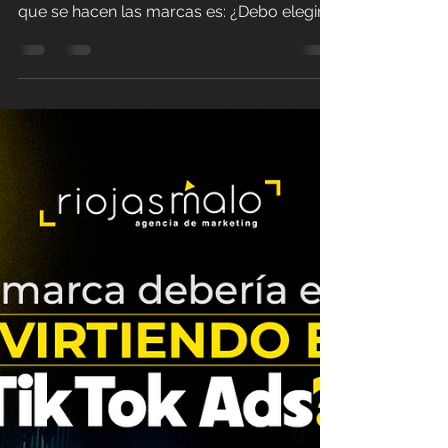
riojasteam
12 ago 2025
2 min de lectura
Google Ads o Meta Ads:
¿Cómo elegir según tus
objetivos?
Cuando se trata de invertir en publicidad
digital, una de las preguntas más comunes
que se hacen las marcas es: ¿Debo elegir
Google Ads o...