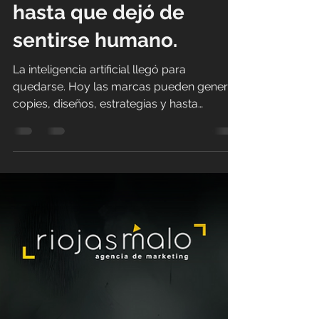
riojasteam
9 jun
2 min de lectura
ParecIA marketing,
hasta que dejó de
sentirse humano.
La inteligencia artificial llegó para
quedarse. Hoy las marcas pueden generar
copies, diseños, estrategias y hasta
campañas completas en cuestión de
minutos. Sin embargo, mientras más
empresas usan IA para crear contenido,
más fácil es para los usuarios detectar
cuándo una marca perdió autenticidad.