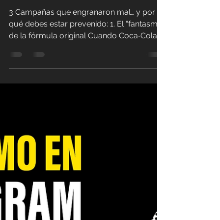
riojasteam
4 nov 2025
2 min de lectura
Historias de Marketing
que Dan Miedo
3 Campañas que engranaron mal… y por
qué debes estar prevenido: 1. El “fantasma”
de la fórmula original Cuando Coca‑Cola
decidió en 1985 lanzar la
célebre “New Coke”, creyó que sustituir su
fórmula por una más dulce sería la chispa
que reavivara la marca frente a Pepsi. Pues
bien… lo que encontró fue un rechazo
masivo de sus consumidores leales,
quienes se sintieron traicionados. La
reacción fue tan negativa que la empresa
casi inmediatamente tuvo que volver a
lanzar la ve