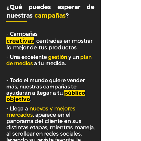
¿Qué puedes esperar de
nuestras
campañas
?
-
Campañas
creativas
centradas en mostrar
lo mejor de tus productos.
-
Una excelente
gestión
y un
plan
de medios
a tu medida.
-
Todo el mundo quiere vender
más, nuestras campañas te
ayudarán a llegar a tu
público
objetivo
.
-
Llega a
nuevos y mejores
mercados
, aparece en el
panorama del cliente en sus
distintas etapas, mientras maneja,
al scrollear en redes sociales,
leyendo su revista favorita, la