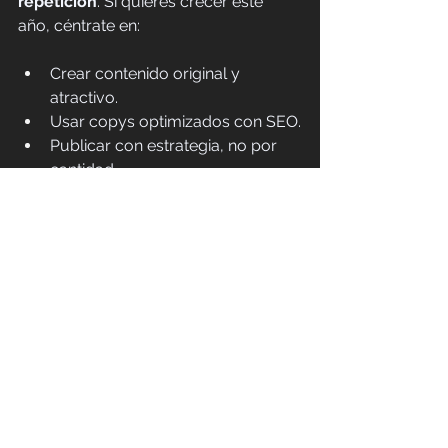
repetición
. Si quieres crecer este 
año, céntrate en:
Crear contenido original y 
atractivo.
Usar copys optimizados con SEO.
Publicar con estrategia, no por 
cantidad.
Integrar tus highlights de forma 
visual en tu grid.
La clave está en 
adaptarse rápido a 
los cambios
 y aprovechar las nuevas 
oportunidades que el algoritmo abre 
para cuentas pequeñas y creadores 
auténticos.
¿Quieres aplicar estas actualizaciones 
sin complicarte? Deja tu Instagram en 